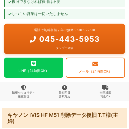
✓
復旧できなければ費用は不要
よくあるご質問
✓
しつこい営業は一切いたしません
お問い合わせ
電話で無料相談 / 年中無休 9:00〜22:00
045-443-5953
タップで発信
LINE（24時間OK）
メール（24時間OK）
情報セキュリティ
最短即日
全国対応
厳重管理
診断対応
宅配OK
キヤノン iVIS HF M51 削除データ復旧 T.T様(主
婦)