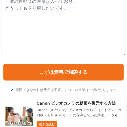
復旧できなければ費用は不要／しつこい営業は一切いたしません
Canon ビデオカメラの動画を復元する方法
Canon（キヤノン）ビデオカメラ iVIS（アイビス）の
内蔵メモリやSDカードに保存していた動画データを間
違って削除したり、初期化（フォーマット）してデー
続きを読む
タが全て消えてしまった…。こんなご相談をよくいた