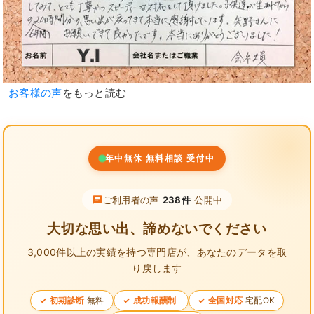
お客様の声
をもっと読む
年中無休 無料相談 受付中
ご利用者の声
238件
公開中
大切な思い出、諦めないでください
3,000件以上の実績を持つ専門店が、
あなたのデータを取
り戻します
初期診断
無料
成功報酬制
全国対応
宅配OK