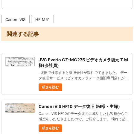
だきます。 こん......
Canon iVIS
HF M51
関連する記事
JVC Everio GZ-MG275 ビデオカメラ復元 T.M
様(会社員)
復旧で検索すると復旧会社が数件でてきました。 デー
タ復旧サービス（ビデオカメラデータ復旧専門店）が断
然安く、 電話してデータが消えた原因、データを削除
続きを読む
したビデオの型番を言ったら、 即答で大丈夫だと思い
ますと......
Canon iVIS HF10 データ復旧 (M様・主婦）
Canon iVIS HF10のデータ復元に成功したお客様からご
感想をいただきましたので、ご紹介します。 壊れて起
動しないCanon iVIS HF10 ビデオカメラのデータ復旧
続きを読む
早い対応で良かった。 支払いもクレジット......