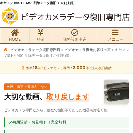
キヤノン iVIS HF M51 削除データ復旧 T.T様(主婦)
HOME
料金
無料診断申込
メニュー
ビデオカメラデータ復旧専門店
>
ビデオカメラ復元お客様の声
>
キヤノン
無料初期診断お申込み
iVIS HF M51 削除データ復旧 T.T様(主婦)
ビデオカメラ データ復旧HOME
18
3,000
創業
年 / ビデオカメラ専門 /
件以上の復旧実績
料金・メニュー
水没・落下・電源入らない
大切な動画、
取り戻します
サービスの流れ
ビデオカメラ専門だから、他社で復旧不可だった機器も対応可能
お客様の声
✓
初期診断・お見積もり完全無料
ビデオカメラ復旧成功事例