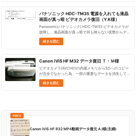
パナソニック HDC-TM35 電源を入れても液晶
画面が真っ暗 ビデオカメラ復旧（Y.K様）
Panasonic(パナソニック) HDC-TM35 ビデオカメラが
故障し、液晶画面が真っ暗で何も映らない状態からデー
タ復旧に成功したお客様からご感想をいただきましたの
続きを読む
で、ご紹介します。 Panasonic(パナソニック......
Canon iVIS HF M32 データ復旧 Ｔ・Ｍ様
ビデオカメラ(AVCHD)の内蔵メモリからSDへのコピー
が完全でなかった為、一部の重要なデータを消失してし
まったが、見事に復旧していただき、大変助かりまし
続きを読む
た。 Canon iVIS HF M32 データ復旧 Ｔ・Ｍ様...
PREV
Canon iVIS HF R32 MP4動画データ復元 A.I様(主婦)