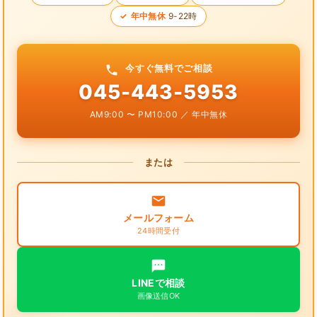
年中無休
9-22時
今すぐ無料でご相談
045-443-5953
AM9:00 〜 PM10:00 ／ 年中無休
または
メールフォーム
24時間受付
LINEで相談
画像送信OK