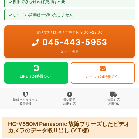
✓
復旧できなければ費用は不要
よくあるご質問
✓
しつこい営業は一切いたしません
お問い合わせ
電話で無料相談 / 年中無休 9:00〜22:00
045-443-5953
タップで発信
LINE（24時間OK）
メール（24時間OK）
情報セキュリティ
最短即日
全国対応
厳重管理
診断対応
宅配OK
HC-V550M Panasonic 故障フリーズしたビデオ
カメラのデータ取り出し (Y.T様)