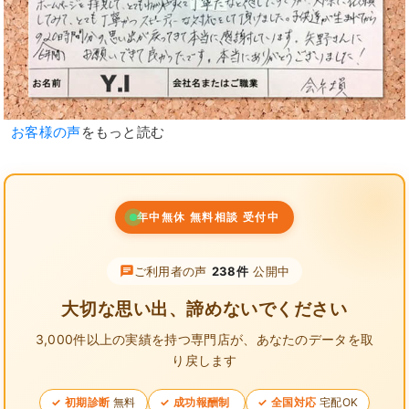
お客様の声
をもっと読む
年中無休 無料相談 受付中
ご利用者の声
238件
公開中
大切な思い出、諦めないでください
3,000件以上の実績を持つ専門店が、
あなたのデータを取
り戻します
初期診断
無料
成功報酬制
全国対応
宅配OK