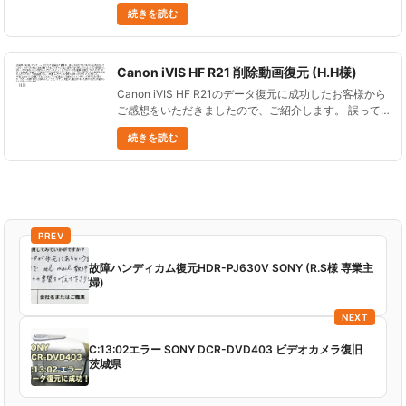
ので、ご紹介します。 約20年ぶりに当時の映像を見る
続きを読む
ことが出来て感激しています。 良いデータ復旧業者さ
んを見......
Canon iVIS HF R21 削除動画復元 (H.H様)
Canon iVIS HF R21のデータ復元に成功したお客様から
ご感想をいただきましたので、ご紹介します。 誤って
削除したビデオカメラのデータ復元 Canon iVIS HF R21
続きを読む
子どもの運動会の最中に、部分消去を......
PREV
故障ハンディカム復元HDR-PJ630V SONY (R.S様 専業主
婦)
NEXT
C:13:02エラー SONY DCR-DVD403 ビデオカメラ復旧
茨城県