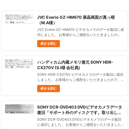
JVC Everio GZ-HM670 液晶画面が真っ暗
（M.A様）
JVC Everio GZ-HM670 ビデオカメラのデータ復旧に成
功しました。 お客様からご感想をいただきましたの
で、ご紹介します。 あきらめかけていたデータが復元
続きを読む
できて、とても嬉しかったです。 忘れかけていた思い
出が......
ハンディカム内蔵メモリ復元 SONY HDR-
CX270V (S.I様 会社員)
SONY HDR-CX270V ビデオカメラのデータ復旧に成功
しました。 お客様からご感想をいただきましたので、
ご紹介します。 他店で見積もりに行ったところ、50万
続きを読む
以上、確率は半分くらいと言われてどうしよう......
SONY DCR-DVD403 DVDビデオカメラデータ
復旧「サポート外のディスクです。取り出して
下さい」「C:13:02」が点滅 (M.G様 公務員)
SONY DCR-DVD403 DVDビデオカメラのデータ復旧
に成功しました。 お客様からご感想をいただきました