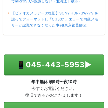
でmicroSDが認識しない（北海道千歳市）
【ビデオカメラデータ復旧】SONY HDR-GW77V を
誤ってフォーマットし「C:13:01」エラーで内蔵メモ
リーが認識できなくなった事例(東京都葛飾区)
📱
045-443-5953
▶
年中無休 朝9時〜夜10時
今すぐお電話ください。
復旧できるかおこたえします！