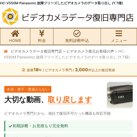
HC-V550M Panasonic 故障フリーズしたビデオカメラのデータ取り出し (Y.T様)
HOME
料金
無料診断申込
メニュー
ビデオカメラデータ復旧専門店
>
ビデオカメラ復元お客様の声
>
HC-
無料初期診断お申込み
V550M Panasonic 故障フリーズしたビデオカメラのデータ取り出し (Y.T様)
ビデオカメラ データ復旧HOME
18
3,000
創業
年 / ビデオカメラ専門 /
件以上の復旧実績
料金・メニュー
水没・落下・電源入らない
大切な動画、
取り戻します
サービスの流れ
ビデオカメラ専門だから、他社で復旧不可だった機器も対応可能
お客様の声
✓
初期診断・お見積もり完全無料
ビデオカメラ復旧成功事例