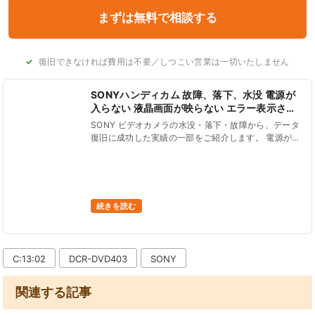
復旧できなければ費用は不要／しつこい営業は一切いたしません
SONYハンディカム 故障、落下、水没 電源が
入らない 液晶画面が映らない エラー表示され
る データ復旧
SONY ビデオカメラの水没・落下・故障から、データ
復旧に成功した実績の一部をご紹介します。 電源が入
らない、液晶画面が真っ暗、液晶パネルがタッチ操作
できない、画面が緑色の砂嵐表示、C:13:01エラーコ
ードが点滅等、S......
続きを読む
C:13:02
DCR-DVD403
SONY
関連する記事