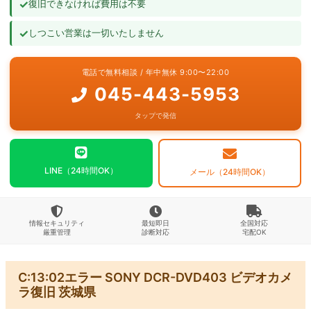
✓
復旧できなければ費用は不要
よくあるご質問
✓
しつこい営業は一切いたしません
お問い合わせ
電話で無料相談 / 年中無休 9:00〜22:00
045-443-5953
タップで発信
LINE（24時間OK）
メール（24時間OK）
情報セキュリティ
最短即日
全国対応
厳重管理
診断対応
宅配OK
C:13:02エラー SONY DCR-DVD403 ビデオカメ
ラ復旧 茨城県