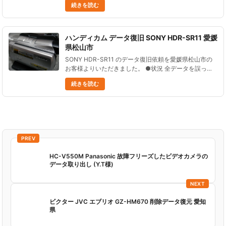
続きを読む
た。 フォーマット処理が開始されたことに気づき......
ハンディカム データ復旧 SONY HDR-SR11 愛媛
県松山市
SONY HDR-SR11 のデータ復旧依頼を愛媛県松山市の
お客様よりいただきました。 ●状況 全データを誤って
消してしまった。 かなり大切な動画データなので、な
続きを読む
んとかして復元したい！ ●データ復元処理の結果 必要
なデー......
PREV
HC-V550M Panasonic 故障フリーズしたビデオカメラの
データ取り出し (Y.T様)
NEXT
ビクター JVC エブリオ GZ-HM670 削除データ復元 愛知
県