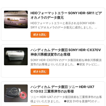
HDDフォーマットエラー SONY HDR-SR11 ビデ
オカメラのデータ復元
HDDフォーマットエラーと表示されるSONY HDR-
SR11 ビデオカメラのデータ復元に成功しました。
「HDDフォーマットエラー」と表示されて使用できな
続きを読む
くなった。 フォーマットは実行していない。 試しにＰ
Ｃにつないで......
ハンディカム データ復旧 SONY HDR-CX370V
神奈川県横須賀市のお客様
SONY HDR-CX370V のデータ復旧依頼を神奈川県横須
賀市のお客様よりいただきました。 ●状況 テレビにつ
ないだ際に初期化されたようだ。 ●データ復元処理の結
続きを読む
果 １７０の静止画、 ３６３の動画、再生時間７時間５
９......
ハンディカム データ復旧 ソニー HDR-UX7
C:13:02 三重県津市のお客様
ソニー HDR-UX7 のデータ復旧依頼を三重県津市のお客
様よりいただきました。 ●状況 DVDを直接PCのドラ
イブへ入れたら、自動的にフォーマットしそうになっ