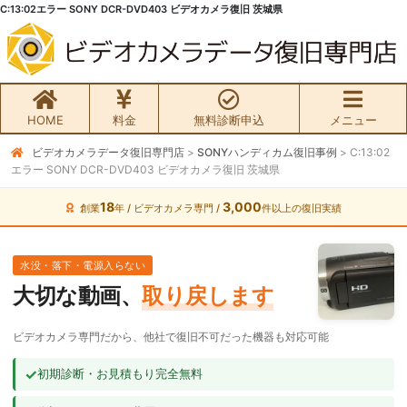
C:13:02エラー SONY DCR-DVD403 ビデオカメラ復旧 茨城県
HOME
料金
無料診断申込
メニュー
ビデオカメラデータ復旧専門店
>
SONYハンディカム復旧事例
>
C:13:02
無料初期診断お申込み
エラー SONY DCR-DVD403 ビデオカメラ復旧 茨城県
ビデオカメラ データ復旧HOME
18
3,000
創業
年 / ビデオカメラ専門 /
件以上の復旧実績
料金・メニュー
水没・落下・電源入らない
大切な動画、
取り戻します
サービスの流れ
ビデオカメラ専門だから、他社で復旧不可だった機器も対応可能
お客様の声
✓
初期診断・お見積もり完全無料
ビデオカメラ復旧成功事例