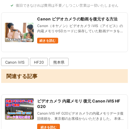
復旧できなければ費用は不要／しつこい営業は一切いたしません
Canon ビデオカメラの動画を復元する方法
Canon（キヤノン）ビデオカメラ iVIS（アイビス）の
内蔵メモリやSDカードに保存していた動画データを間
違って削除したり、初期化（フォーマット）してデー
続きを読む
タが全て消えてしまった…。こんなご相談をよくいた
だきます。 こん......
Canon iVIS
HF20
熊本県
関連する記事
ビデオカメラ 内蔵メモリ 復元 Canon iVIS HF
G20
Canon iVIS HF G20ビデオカメラの内蔵メモリデータ復
旧依頼を、東京都のお客様からいただきました。 本体
に撮影した映像を誤って全て消去した状態でした。 消
続きを読む
去した後には撮影を行っていません。 Canon iVI......