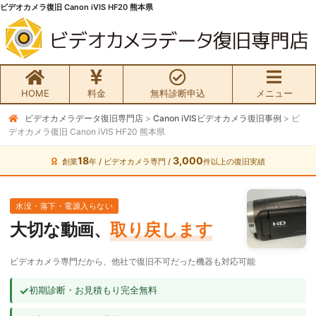
ビデオカメラ復旧 Canon iVIS HF20 熊本県
HOME
料金
無料診断申込
メニュー
ビデオカメラデータ復旧専門店
>
Canon iVISビデオカメラ復旧事例
>
ビ
無料初期診断お申込み
デオカメラ復旧 Canon iVIS HF20 熊本県
ビデオカメラ データ復旧HOME
18
3,000
創業
年 / ビデオカメラ専門 /
件以上の復旧実績
料金・メニュー
水没・落下・電源入らない
大切な動画、
取り戻します
サービスの流れ
ビデオカメラ専門だから、他社で復旧不可だった機器も対応可能
お客様の声
✓
初期診断・お見積もり完全無料
ビデオカメラ復旧成功事例