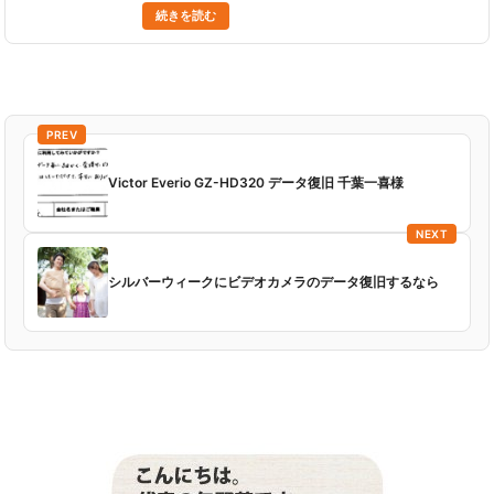
M31は、2010年2月に発売されたビデオカメラです。
続きを読む
32GBの内蔵メモリ内蔵、本体重......
PREV
Victor Everio GZ-HD320 データ復旧 千葉一喜様
NEXT
シルバーウィークにビデオカメラのデータ復旧するなら