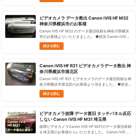
ビデオカメラ データ救出 Canon iVIS HF M32
神奈川県横浜市のお客様
Canon iVIS HF M32 のデータ復旧依頼を神奈川県横浜
市のお客様よりいただきました。 ●状況 Canon iVIS HF
M32の内臓メモリ内の映像を誤って消去した。 その後
続きを読む
は何も使用していない。 ●データ復......
Canon iVIS HF R21 ビデオカメラデータ救出 神
奈川県横浜市港北区
Canon iVIS HF R21 ビデオカメラのデータ復旧依頼を神
奈川県横浜市港北区のお客様より頂きました。 ●状況１
年ほど前に撮影し、そのまま放置していた。 先日少し
続きを読む
撮影し、以前のデータを見ようとしたら、削除した記
憶......
ビデオカメラ故障 データ復旧 タッチパネル反応
しない Canon iVIS HF M31 埼玉県
故障ビデオカメラCanon iVIS HF M31のデータ復旧依頼
を埼玉県のお客様からいただきました。 Canon iVIS HF