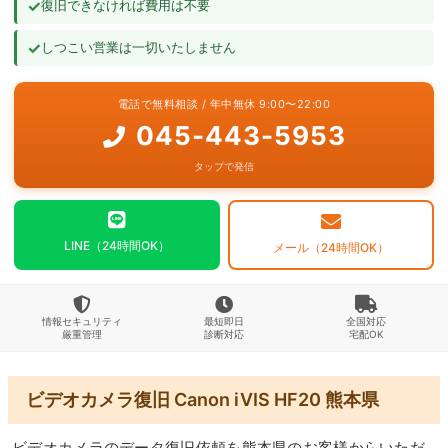
✓
復旧できなければ費用は不要
よくあるご質問
✓
しつこい営業は一切いたしません
お問い合わせ
電話で無料相談 / 年中無休 9:00〜22:00
045-443-5953
タップで発信
LINE（24時間OK）
メール（24時間OK）
情報セキュリティ
最短即日
全国対応
厳重管理
診断対応
宅配OK
ビデオカメラ復旧 Canon iVIS HF20 熊本県
ビデオカメラのデータ復旧依頼を熊本県のお客様からいただ