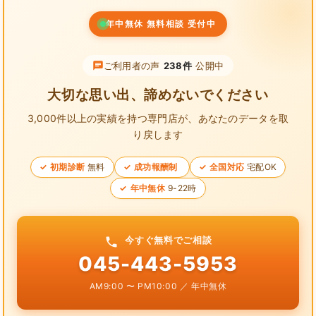
年中無休 無料相談 受付中
ご利用者の声
238件
公開中
大切な思い出、諦めないでください
3,000件以上の実績を持つ専門店が、
あなたのデータを取
り戻します
初期診断
無料
成功報酬制
全国対応
宅配OK
年中無休
9-22時
今すぐ無料でご相談
045-443-5953
AM9:00 〜 PM10:00 ／ 年中無休