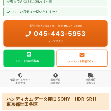
✓
復旧できなければ費用は不要
よくあるご質問
✓
しつこい営業は一切いたしません
お問い合わせ
電話で無料相談 / 年中無休 9:00〜22:00
045-443-5953
タップで発信
LINE（24時間OK）
メール（24時間OK）
情報セキュリティ
最短即日
全国対応
厳重管理
診断対応
宅配OK
ハンディカム データ復旧 SONY HDR-SR11
東京都世田谷区