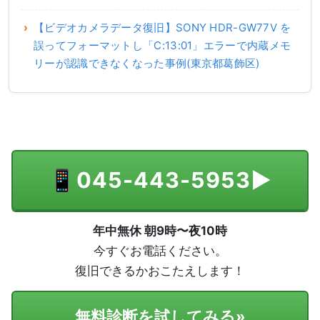
【ビデオカメラデータ復旧】SONY HDR-GW77V を
誤ってフォーマットし「C:13:01」エラーで内蔵メモ
リーが認識できなくなった事例(東京都葛飾区)
📱
045-443-5953
▶
年中無休 朝9時〜夜10時
今すぐお電話ください。
復旧できるかおこたえします！
無料診断を試してみる
»