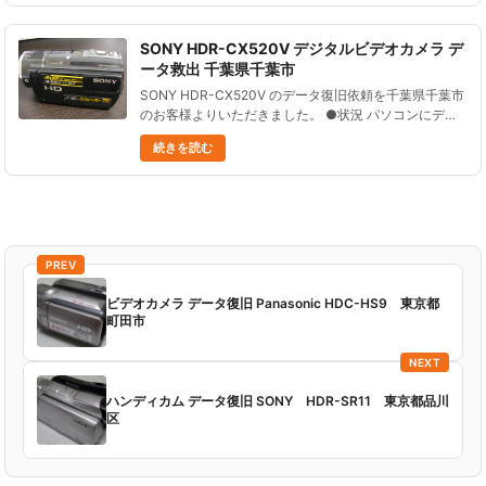
SONY HDR-CX520V デジタルビデオカメラ デ
ータ救出 千葉県千葉市
SONY HDR-CX520V のデータ復旧依頼を千葉県千葉市
のお客様よりいただきました。 ●状況 パソコンにデー
タを移動する際に 誤動作で全てデータが消えてしまっ
続きを読む
た。 他の会社に依頼したところデータ復旧できなかっ
た。 ......
PREV
ビデオカメラ データ復旧 Panasonic HDC-HS9 東京都
町田市
NEXT
ハンディカム データ復旧 SONY HDR-SR11 東京都品川
区