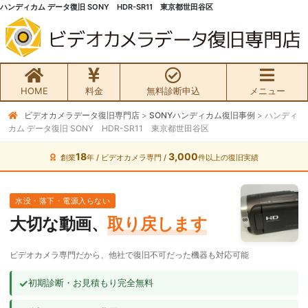
ハンディカム データ復旧 SONY HDR-SR11 東京都世田谷区
HOME
料金
無料診断申込
メニュー
ビデオカメラデータ復旧専門店
>
SONYハンディカム復旧事例
>
ハンディ
無料初期診断お申込み
カム データ復旧 SONY HDR-SR11 東京都世田谷区
ビデオカメラ データ復旧HOME
18
3,000
創業
年 / ビデオカメラ専門 /
件以上の復旧実績
料金・メニュー
水没・落下・電源入らない
大切な動画、
取り戻します
サービスの流れ
ビデオカメラ専門だから、他社で復旧不可だった機器も対応可能
お客様の声
✓
初期診断・お見積もり完全無料
ビデオカメラ復旧成功事例