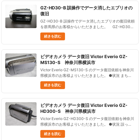
GZ-HD30-B 誤操作でデータ消したエブリオの
復旧
GZ-HD30-B 誤操作でデータ消したエブリオの復旧依頼
を群馬県のお客様からいただきました。 GZ-HD30-B
エブリオを使って撮影していたが、 操作ミスでデータ
続きを読む
を消してしまった。 上書き......
ビデオカメラ データ復旧 Victor Everio GZ-
MS130-S 神奈川県横浜市
Victor Everio GZ-MS130-S のデータ復旧依頼を神奈川
県横浜市のお客様よりいただきました。 ●状況 まちが
えてフォーマットをしてしまい、 データ消失してしま
続きを読む
った！ ●データ復元処理の結果 必要なデータ......
ビデオカメラ データ復旧 Victor Everio GZ-
HD300-S 神奈川県横浜市
Victor Everio GZ-HD300-S のデータ復旧依頼を神奈川
県横浜市のお客様よりいただきました。 ●状況 誤って
ビデオカメラをフォーマットした。 家族の動画等、大
続きを読む
切なものがたくさん入っていたので、 データを......