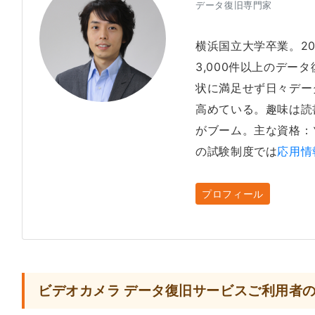
データ復旧専門家
横浜国立大学卒業。2
3,000件以上のデー
状に満足せず日々デー
高めている。趣味は読
がブーム。主な資格：
の試験制度では
応用情
プロフィール
ビデオカメラ データ復旧サービスご利用者