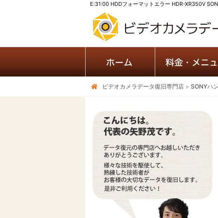
E:31:00 HDDフォーマットエラー HDR-XR350V
ビデオカメラデータ復旧専門店
>
SONYハ