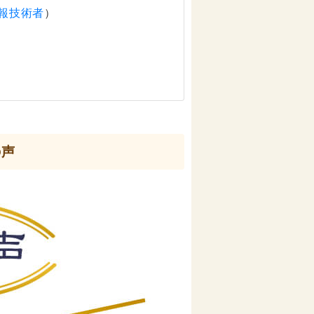
報技術者
）
の声