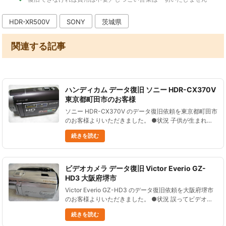
HDR-XR500V
SONY
茨城県
関連する記事
ハンディカム データ復旧 ソニー HDR-CX370V
東京都町田市のお客様
ソニー HDR-CX370V のデータ復旧依頼を東京都町田市
のお客様よりいただきました。 ●状況 子供が生まれて
すぐの動画を撮影し、そのまま保存していたのだが、
続きを読む
内蔵メモリーの内容が突然消えた。 ●データ復元処理の
結果 ......
ビデオカメラ データ復旧 Victor Everio GZ-
HD3 大阪府堺市
Victor Everio GZ-HD3 のデータ復旧依頼を大阪府堺市
のお客様よりいただきました。 ●状況 誤ってビデオカ
メラの全データを削除してしまった。 大切な動画なの
続きを読む
でなんとかして復元したい！ ●データ復元処理の結......