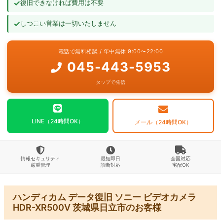
✓
復旧できなければ費用は不要
よくあるご質問
✓
しつこい営業は一切いたしません
お問い合わせ
電話で無料相談 / 年中無休 9:00〜22:00
045-443-5953
タップで発信
LINE（24時間OK）
メール（24時間OK）
情報セキュリティ
最短即日
全国対応
厳重管理
診断対応
宅配OK
ハンディカム データ復旧 ソニー ビデオカメラ
HDR-XR500V 茨城県日立市のお客様