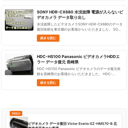
SONY HDR-CX680 水没故障 電源が入らないビ
デオカメラ データ取り出し
水没故障したビデオカメラSONY HDR-CX680のデータ
復旧依頼を東京都のお客様からいただきました。 SONY
HDR-CX680は、2017年1月に発売されたフルハイビジ
続きを読む
ョン対応ビデオカメラです。 手ブレ補正機能が......
HDC-HS100 Panasonic ビデオカメラHDDエ
ラー データ復元 長崎県
HDC-HS100 Panasonic ビデオカメラのデータ復元依
頼を長崎県のお客様からいただきました。 HDC-
HS100 Panasonic ビデオカメラの電源を入れると
続きを読む
「HDDエラーが発生しました。電源を入れ直し......
PREV
ビデオカメラ データ復旧 Victor Everio GZ-HM570-B 北