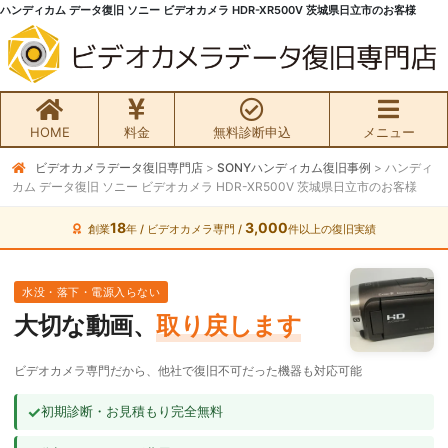
ハンディカム データ復旧 ソニー ビデオカメラ HDR-XR500V 茨城県日立市のお客様
HOME
料金
無料診断申込
メニュー
ビデオカメラデータ復旧専門店
>
SONYハンディカム復旧事例
>
ハンディ
無料初期診断お申込み
カム データ復旧 ソニー ビデオカメラ HDR-XR500V 茨城県日立市のお客様
ビデオカメラ データ復旧HOME
18
3,000
創業
年 / ビデオカメラ専門 /
件以上の復旧実績
料金・メニュー
水没・落下・電源入らない
大切な動画、
取り戻します
サービスの流れ
ビデオカメラ専門だから、他社で復旧不可だった機器も対応可能
お客様の声
✓
初期診断・お見積もり完全無料
ビデオカメラ復旧成功事例