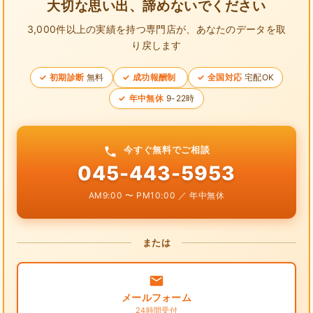
大切な思い出、諦めないでください
3,000件以上の実績を持つ専門店が、
あなたのデータを取
り戻します
初期診断
無料
成功報酬制
全国対応
宅配OK
年中無休
9-22時
今すぐ無料でご相談
045-443-5953
AM9:00 〜 PM10:00 ／ 年中無休
または
メールフォーム
24時間受付