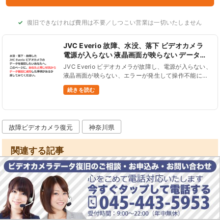
復旧できなければ費用は不要／しつこい営業は一切いたしません
JVC Everio 故障、水没、落下 ビデオカメラ
電源が入らない 液晶画面が映らない データ復
旧
JVC Everio ビデオカメラが故障し、電源が入らない、
液晶画面が映らない、エラーが発生して操作不能にな
ることがあります。 そんな場合でも、ビデオカメラの
続きを読む
データを復旧することができます。 海やプールで水没
させ故障した......
故障ビデオカメラ復元
神奈川県
関連する記事
液晶画面がとれた 故障ビデオカメラ データ復旧
JVC Everio GZ-MG36
故障ビデオカメラのデータ復旧依頼を東京都大田区のお