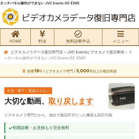
タッチパネル操作ができない JVC Everio GZ-E565
HOME
料金
無料診断申込
メニュー
ビデオカメラデータ復旧専門店
>
JVC Everioビデオカメラ復旧事例
>
タ
無料初期診断お申込み
ッチパネル操作ができない JVC Everio GZ-E565
ビデオカメラ データ復旧HOME
18
3,000
創業
年 / ビデオカメラ専門 /
件以上の復旧実績
料金・メニュー
水没・落下・電源入らない
大切な動画、
取り戻します
サービスの流れ
ビデオカメラ専門だから、他社で復旧不可だった機器も対応可能
お客様の声
✓
初期診断・お見積もり完全無料
ビデオカメラ復旧成功事例