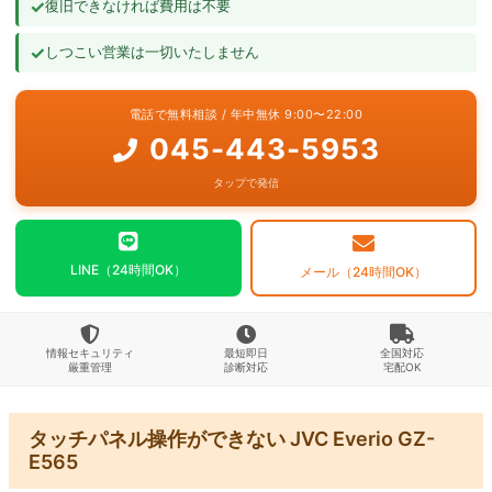
✓
復旧できなければ費用は不要
よくあるご質問
✓
しつこい営業は一切いたしません
お問い合わせ
電話で無料相談 / 年中無休 9:00〜22:00
045-443-5953
タップで発信
LINE（24時間OK）
メール（24時間OK）
情報セキュリティ
最短即日
全国対応
厳重管理
診断対応
宅配OK
タッチパネル操作ができない JVC Everio GZ-
E565