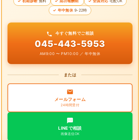
初期診断
無料
成功報酬制
全国対応
宅配OK
年中無休
9-22時
今すぐ無料でご相談
045-443-5953
AM9:00 〜 PM10:00 ／ 年中無休
または
メールフォーム
24時間受付
LINEで相談
画像送信OK