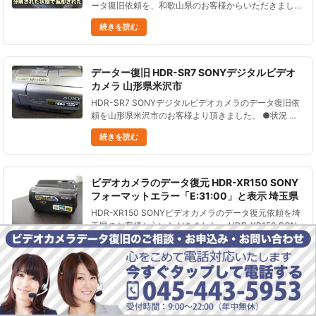
ータ復旧依頼を、和歌山県のお客様からいただきまし
た。 2012年発売の、内蔵メモリ（64GB）に記録する
続きを読む
タイプのビデオカメラです。 ビデオカメラを落下させ
たら、故......
データー復旧 HDR-SR7 SONYデジタルビデオ
カメラ 山形県米沢市
HDR-SR7 SONYデジタルビデオカメラのデータ復旧依
頼を山形県米沢市のお客様より頂きました。 ●状況 ３
年間ぶん位の動画を初期化してしまい、その後３時間く
続きを読む
らい撮影した。 さらにもう一度初期化してしまった。
●データ......
ビデオカメラのデータ復元 HDR-XR150 SONY
フォーマットエラー「E:31:00」と表示 埼玉県
HDR-XR150 SONYビデオカメラのデータ復元依頼を埼
玉県のお客様からいただきました。 HDR-XR150 SONY
ビデオカメラを使って撮影していたが、 「フォーマッ
続きを読む
トエラー E:31:00」と表示されて ビデオカ......