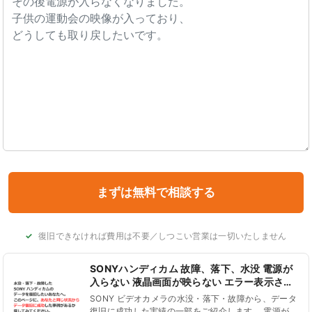
復旧できなければ費用は不要／しつこい営業は一切いたしません
SONYハンディカム 故障、落下、水没 電源が
入らない 液晶画面が映らない エラー表示され
る データ復旧
SONY ビデオカメラの水没・落下・故障から、データ
復旧に成功した実績の一部をご紹介します。 電源が入