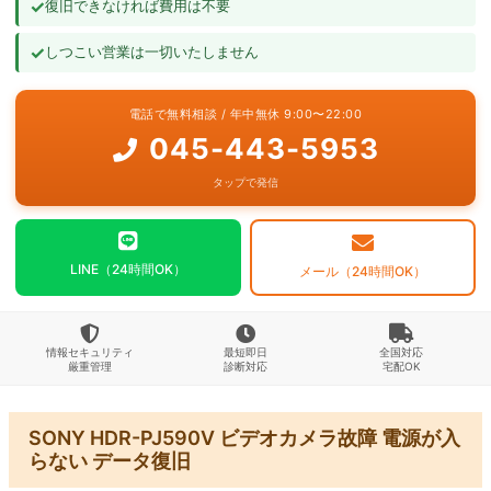
✓
復旧できなければ費用は不要
よくあるご質問
✓
しつこい営業は一切いたしません
お問い合わせ
電話で無料相談 / 年中無休 9:00〜22:00
045-443-5953
タップで発信
LINE（24時間OK）
メール（24時間OK）
情報セキュリティ
最短即日
全国対応
厳重管理
診断対応
宅配OK
SONY HDR-PJ590V ビデオカメラ故障 電源が入
らない データ復旧