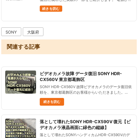
らない、液晶画面が真っ暗、液晶パネルがタッチ操作
続きを読む
できない、画面が緑色の砂嵐表示、C:13:01エラーコ
ードが点滅等、S......
SONY
大阪府
関連する記事
ビデオカメラ故障 データ復旧 SONY HDR-
CX560V 東京都葛飾区
SONY HDR-CX560V 故障ビデオカメラのデータ復旧依
頼を、東京都葛飾区のお客様からいただきました。
SONY HDR-CX560Vビデオカメラは2011年2月発売、
続きを読む
64GBの内蔵メモリに記録するビデオカメラです......
落として壊れたSONY HDR-CX590V 復元【ビ
デオカメラ液晶画面に緑色の縦線】
落として壊れたSONYハンディカムHDR-CX590Vのデ