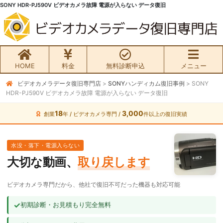
SONY HDR-PJ590V ビデオカメラ故障 電源が入らない データ復旧
HOME
料金
無料診断申込
メニュー
ビデオカメラデータ復旧専門店
>
SONYハンディカム復旧事例
>
SONY
無料初期診断お申込み
HDR-PJ590V ビデオカメラ故障 電源が入らない データ復旧
ビデオカメラ データ復旧HOME
18
3,000
創業
年 / ビデオカメラ専門 /
件以上の復旧実績
料金・メニュー
水没・落下・電源入らない
大切な動画、
取り戻します
サービスの流れ
ビデオカメラ専門だから、他社で復旧不可だった機器も対応可能
お客様の声
✓
初期診断・お見積もり完全無料
ビデオカメラ復旧成功事例