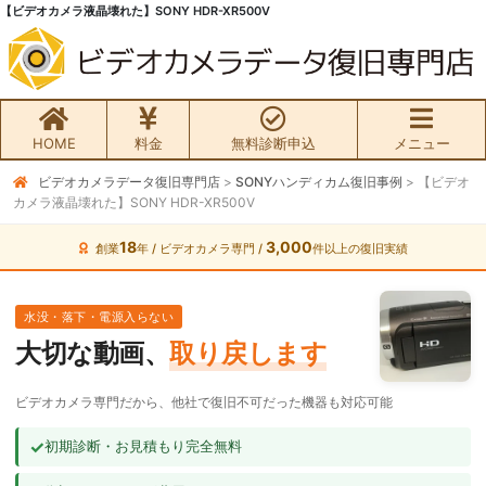
【ビデオカメラ液晶壊れた】SONY HDR-XR500V
HOME
料金
無料診断申込
メニュー
ビデオカメラデータ復旧専門店
>
SONYハンディカム復旧事例
>
【ビデオ
無料初期診断お申込み
カメラ液晶壊れた】SONY HDR-XR500V
ビデオカメラ データ復旧HOME
18
3,000
創業
年 / ビデオカメラ専門 /
件以上の復旧実績
料金・メニュー
水没・落下・電源入らない
大切な動画、
取り戻します
サービスの流れ
ビデオカメラ専門だから、他社で復旧不可だった機器も対応可能
お客様の声
✓
初期診断・お見積もり完全無料
ビデオカメラ復旧成功事例