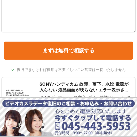
復旧できなければ費用は不要／しつこい営業は一切いたしません
SONYハンディカム 故障、落下、水没 電源が
入らない 液晶画面が映らない エラー表示され
る データ復旧
SONY ビデオカメラの水没・落下・故障から、データ
復旧に成功した実績の一部をご紹介します。 電源が入
らない、液晶画面が真っ暗、液晶パネルがタッチ操作
続きを読む
できない、画面が緑色の砂嵐表示、C:13:01エラーコ
ードが点滅等、S......
大阪府
故障ビデオカメラ復元