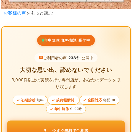
お客様の声
をもっと読む
年中無休 無料相談 受付中
ご利用者の声
238件
公開中
大切な思い出、諦めないでください
3,000件以上の実績を持つ専門店が、
あなたのデータを取
り戻します
初期診断
無料
成功報酬制
全国対応
宅配OK
年中無休
9-22時
今すぐ無料でご相談