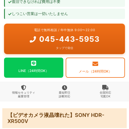
✓
復旧できなければ費用は不要
よくあるご質問
✓
しつこい営業は一切いたしません
お問い合わせ
電話で無料相談 / 年中無休 9:00〜22:00
045-443-5953
タップで発信
LINE（24時間OK）
メール（24時間OK）
情報セキュリティ
最短即日
全国対応
厳重管理
診断対応
宅配OK
【ビデオカメラ液晶壊れた】SONY HDR-
XR500V