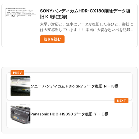
SONYハンディカムHDR-CX180削除データ復
旧 K.I様(主婦)
素早い対応と、無事にデータが復旧した喜びと、御社に
は大変感謝しています！！ 本当に大切な思い出を記録
して頂き、ありがとうございました！！ SONYハンディ
続きを読む
カムHDR-CX180削除データ復旧 K.I様(主婦) &nbsp......
PREV
ソニー ハンディカム HDR-SR7 データ復旧 Ｎ・Ｋ様
NEXT
Panasonic HDC-HS350 データ復旧 Ｙ・Ｅ様