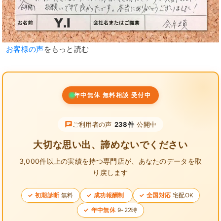
お客様の声
をもっと読む
年中無休 無料相談 受付中
ご利用者の声
238件
公開中
大切な思い出、諦めないでください
3,000件以上の実績を持つ専門店が、
あなたのデータを取
り戻します
初期診断
無料
成功報酬制
全国対応
宅配OK
年中無休
9-22時