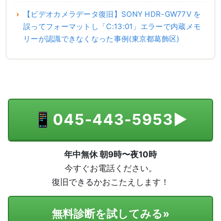
【ビデオカメラデータ復旧】SONY HDR-GW77V を
誤ってフォーマットし「C:13:01」エラーで内蔵メモ
リーが認識できなくなった事例(東京都葛飾区)
📱
045-443-5953
▶
年中無休 朝9時〜夜10時
今すぐお電話ください。
復旧できるかおこたえします！
無料診断を試してみる
»