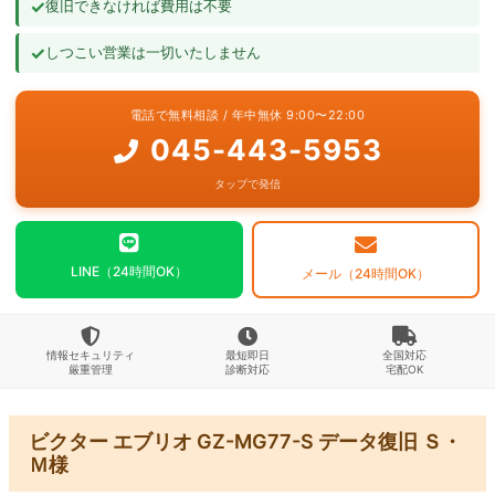
✓
復旧できなければ費用は不要
よくあるご質問
✓
しつこい営業は一切いたしません
お問い合わせ
電話で無料相談 / 年中無休 9:00〜22:00
045-443-5953
タップで発信
LINE（24時間OK）
メール（24時間OK）
情報セキュリティ
最短即日
全国対応
厳重管理
診断対応
宅配OK
ビクター エブリオ GZ-MG77-S データ復旧 Ｓ・
Ｍ様