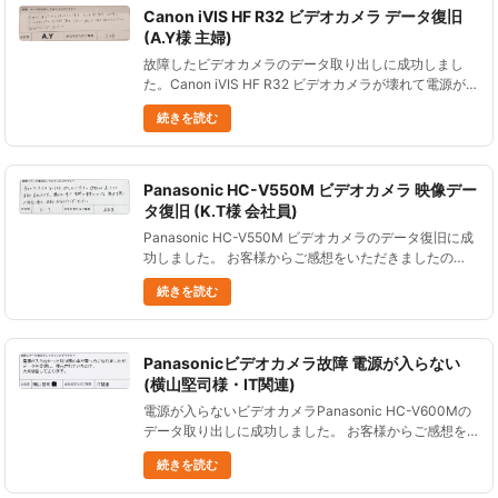
Canon iVIS HF R32 ビデオカメラ データ復旧
(A.Y様 主婦)
故障したビデオカメラのデータ取り出しに成功しまし
た。Canon iVIS HF R32 ビデオカメラが壊れて電源が入
らないものです。 お客様からご感想をいただきました
続きを読む
ので、ご紹介します。 Canon iVIS HF R3......
Panasonic HC-V550M ビデオカメラ 映像デー
タ復旧 (K.T様 会社員)
Panasonic HC-V550M ビデオカメラのデータ復旧に成
功しました。 お客様からご感想をいただきましたの
で、ご紹介します。 全てのデータではないものの、欲
続きを読む
しかったデータの大部分が戻ってきて本当に良かったで
す。 ......
Panasonicビデオカメラ故障 電源が入らない
(横山堅司様・IT関連)
電源が入らないビデオカメラPanasonic HC-V600Mの
データ取り出しに成功しました。 お客様からご感想を
いただきましたので、ご紹介します。 電源が入らなか
続きを読む
った時は頭の中が真っ白になりましたが、データを受領
し、復......