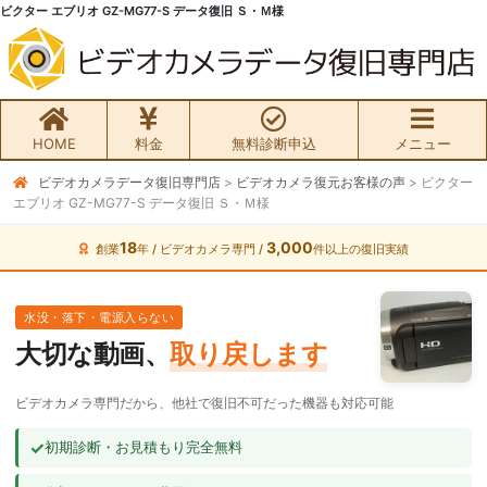
ビクター エブリオ GZ-MG77-S データ復旧 Ｓ・Ｍ様
HOME
料金
無料診断申込
メニュー
ビデオカメラデータ復旧専門店
>
ビデオカメラ復元お客様の声
>
ビクター
無料初期診断お申込み
エブリオ GZ-MG77-S データ復旧 Ｓ・Ｍ様
ビデオカメラ データ復旧HOME
18
3,000
創業
年 / ビデオカメラ専門 /
件以上の復旧実績
料金・メニュー
水没・落下・電源入らない
大切な動画、
取り戻します
サービスの流れ
ビデオカメラ専門だから、他社で復旧不可だった機器も対応可能
お客様の声
✓
初期診断・お見積もり完全無料
ビデオカメラ復旧成功事例