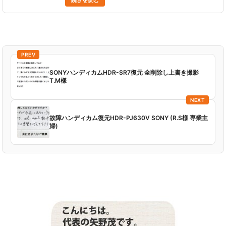
のが悪いのだと落ち着かせつつ、 でもとても大切な上
の子の画......
PREV
SONYハンディカムHDR-SR7復元 全削除し上書き撮影
T.M様
NEXT
故障ハンディカム復元HDR-PJ630V SONY (R.S様 専業主
婦)