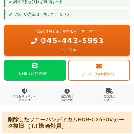
✓
復旧できなければ費用は不要
よくあるご質問
✓
しつこい営業は一切いたしません
お問い合わせ
電話で無料相談 / 年中無休 9:00〜22:00
045-443-5953
タップで発信
LINE（24時間OK）
メール（24時間OK）
情報セキュリティ
最短即日
全国対応
厳重管理
診断対応
宅配OK
削除したソニーハンディカムHDR-CX550Vデー
タ復旧 （T.T様 会社員）