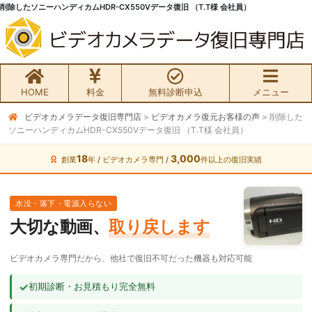
削除したソニーハンディカムHDR-CX550Vデータ復旧 （T.T様 会社員）
HOME
料金
無料診断申込
メニュー
ビデオカメラデータ復旧専門店
>
ビデオカメラ復元お客様の声
>
削除した
無料初期診断お申込み
ソニーハンディカムHDR-CX550Vデータ復旧 （T.T様 会社員）
ビデオカメラ データ復旧HOME
18
3,000
創業
年 / ビデオカメラ専門 /
件以上の復旧実績
料金・メニュー
水没・落下・電源入らない
大切な動画、
取り戻します
サービスの流れ
ビデオカメラ専門だから、他社で復旧不可だった機器も対応可能
お客様の声
✓
初期診断・お見積もり完全無料
ビデオカメラ復旧成功事例