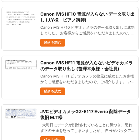
よかっ......
Canon iVIS HF10 電源が入らない データ取り出
し (J.Y様 ピアノ講師)
Canon iVIS HF10 ビデオカメラのデータ取り出しに成功
しました。 お客様からご感想をいただきましたので、
ご紹介します。 Canon iVIS HF10 ビデオカメラ データ
続きを読む
取り出し 故障して電源......
Canon iVIS HF11 電源が入らないビデオカメラ
のデータ取り出し (笹澤幸永様・会社員)
Canon iVIS HF11 ビデオカメラの復元に成功したお客様
からご感想をいただきましたので、ご紹介します。 い
きなり故障して電源が入らなくなったビデオカメラ復旧
続きを読む
Canon iVIS HF11 とても助かりました。......
JVCビデオカメラGZ-E117 Everio 削除データ
復旧 M.T様
大晦日にデータが削除されていることに気づき、思わ
ず下の子達を怒ってしまいましたが、 自分がバックア
ップしてなく、SDカードにロックをかけていなかった
続きを読む