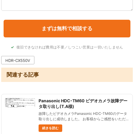
復旧できなければ費用は不要／しつこい営業は一切いたしません
HDR-CX550V
関連する記事
Panasonic HDC-TM60 ビデオカメラ故障デー
タ取り出し(T.A様)
故障したビデオカメラPanasonic HDC-TM60のデータ
取り出しに成功しました。 お客様からご感想をいただ
きましたので、ご紹介します。 自分の記憶していた内
続きを読む
容のデータがすべて復旧していたので、依頼して本当に