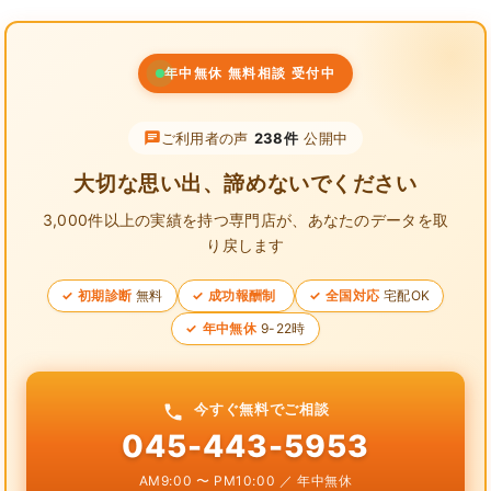
年中無休 無料相談 受付中
ご利用者の声
238件
公開中
大切な思い出、諦めないでください
3,000件以上の実績を持つ専門店が、
あなたのデータを取
り戻します
初期診断
無料
成功報酬制
全国対応
宅配OK
年中無休
9-22時
今すぐ無料でご相談
045-443-5953
AM9:00 〜 PM10:00 ／ 年中無休