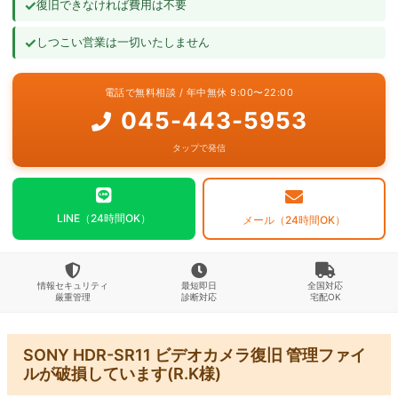
✓
復旧できなければ費用は不要
よくあるご質問
✓
しつこい営業は一切いたしません
お問い合わせ
電話で無料相談 / 年中無休 9:00〜22:00
045-443-5953
タップで発信
LINE（24時間OK）
メール（24時間OK）
情報セキュリティ
最短即日
全国対応
厳重管理
診断対応
宅配OK
SONY HDR-SR11 ビデオカメラ復旧 管理ファイ
ルが破損しています(R.K様)