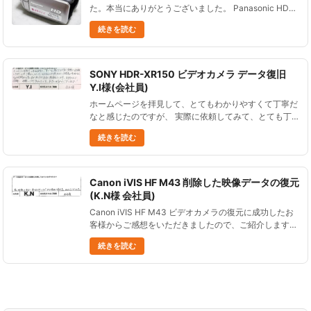
た。本当にありがとうございました。 Panasonic HDC-
HS9 データ復旧 Ｋ・Ｓ様...
続きを読む
SONY HDR-XR150 ビデオカメラ データ復旧
Y.I様(会社員)
ホームページを拝見して、とてもわかりやすくて丁寧だ
なと感じたのですが、 実際に依頼してみて、とても丁
寧かつスピーディーな対応をして頂けました。 子供達
続きを読む
が生まれてからの6年間20時間分の思い出が戻ってきて
本当に感謝していま......
Canon iVIS HF M43 削除した映像データの復元
(K.N様 会社員)
Canon iVIS HF M43 ビデオカメラの復元に成功したお
客様からご感想をいただきましたので、ご紹介します。
操作ミスで全データ消したビデオカメラの映像データ復
続きを読む
旧 Canon iVIS HF M43 昔の映像が消......