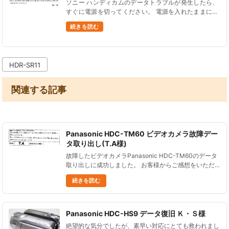
ソニー ハンディカムのデータトラブルが発生したら、
すぐに電源を切ってください。 電源を入れたままにし
ていると、内蔵データが上書きされてしまってデータ
続きを読む
の復旧率が低下する可能性があります。 電源を切って
いれば、状況が悪化する......
HDR-SR11
関連する記事
Panasonic HDC-TM60 ビデオカメラ故障デー
タ取り出し(T.A様)
故障したビデオカメラPanasonic HDC-TM60のデータ
取り出しに成功しました。 お客様からご感想をいただ
きましたので、ご紹介します。 自分の記憶していた内
続きを読む
容のデータがすべて復旧していたので、依頼して本当に
よかっ......
Panasonic HDC-HS9 データ復旧 Ｋ・Ｓ様
絶望的な気分でしたが、素早い対応にとても救われまし