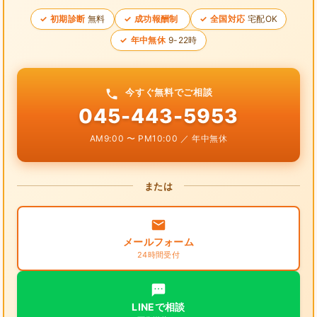
初期診断
無料
成功報酬制
全国対応
宅配OK
年中無休
9-22時
今すぐ無料でご相談
045-443-5953
AM9:00 〜 PM10:00 ／ 年中無休
または
メールフォーム
24時間受付
LINEで相談