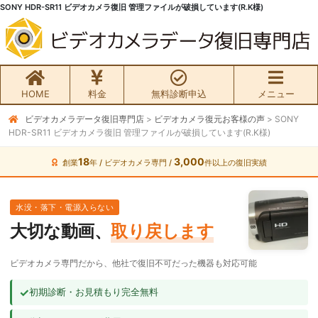
SONY HDR-SR11 ビデオカメラ復旧 管理ファイルが破損しています(R.K様)
HOME
料金
無料診断申込
メニュー
ビデオカメラデータ復旧専門店
>
ビデオカメラ復元お客様の声
>
SONY
無料初期診断お申込み
HDR-SR11 ビデオカメラ復旧 管理ファイルが破損しています(R.K様)
ビデオカメラ データ復旧HOME
18
3,000
創業
年 / ビデオカメラ専門 /
件以上の復旧実績
料金・メニュー
水没・落下・電源入らない
大切な動画、
取り戻します
サービスの流れ
ビデオカメラ専門だから、他社で復旧不可だった機器も対応可能
お客様の声
✓
初期診断・お見積もり完全無料
ビデオカメラ復旧成功事例