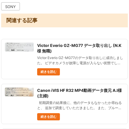
SONY
関連する記事
Victor Everio GZ-MG77 データ取り出し (N.K
様 無職)
Victor Everio GZ-MG77のデータ取り出しに成功しまし
た。 ビデオカメラが故障し電源が入らない状態でし
た。 お客様からご感想をいただきましたので、ご紹介
続きを読む
します。 ビデオカメラで、何を撮っていたのか忘れて
い......
Canon iVIS HF R32 MP4動画データ復元 A.I様
(主婦)
初期調査の結果後に、他のデータもなかったか尋ねる
と、 追加で調査していただきました。 また、ブルーレ
イに変換して送ってもらったものが、 うちのデッキで
続きを読む
再生できなかった時、 相談すると的確な回答をしてく
ださい......