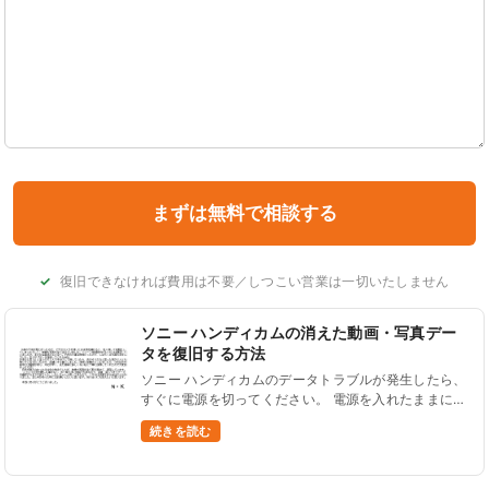
復旧できなければ費用は不要／しつこい営業は一切いたしません
ソニー ハンディカムの消えた動画・写真デー
タを復旧する方法
ソニー ハンディカムのデータトラブルが発生したら、
すぐに電源を切ってください。 電源を入れたままにし
ていると、内蔵データが上書きされてしまってデータ
続きを読む
の復旧率が低下する可能性があります。 電源を切って
いれば、状況が悪化する......