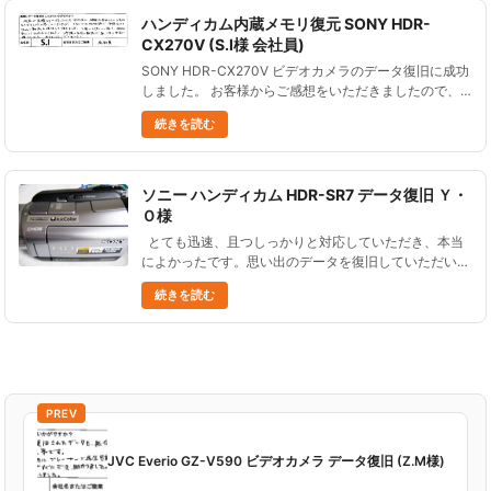
ハンディカム内蔵メモリ復元 SONY HDR-
CX270V (S.I様 会社員)
SONY HDR-CX270V ビデオカメラのデータ復旧に成功
しました。 お客様からご感想をいただきましたので、
ご紹介します。 他店で見積もりに行ったところ、50万
続きを読む
以上、確率は半分くらいと言われてどうしよう......
ソニー ハンディカム HDR-SR7 データ復旧 Ｙ・
Ｏ様
とても迅速、且つしっかりと対応していただき、本当
によかったです。思い出のデータを復旧していただいて
とても感謝しております。ありがとうございます。 ソ
続きを読む
ニー ハンディカム HDR-SR7 データ復旧 Ｙ・Ｏ様 ......
PREV
JVC Everio GZ-V590 ビデオカメラ データ復旧 (Z.M様)