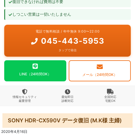
✓
復旧できなければ費用は不要
よくあるご質問
✓
しつこい営業は一切いたしません
お問い合わせ
電話で無料相談 / 年中無休 9:00〜22:00
045-443-5953
タップで発信
LINE（24時間OK）
メール（24時間OK）
情報セキュリティ
最短即日
全国対応
厳重管理
診断対応
宅配OK
SONY HDR-CX590V データ復旧 (M.K様 主婦)
2020年4月16日