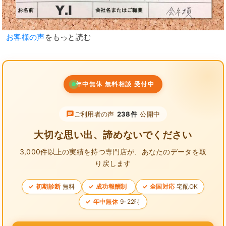
お客様の声
をもっと読む
年中無休 無料相談 受付中
ご利用者の声
238件
公開中
大切な思い出、諦めないでください
3,000件以上の実績を持つ専門店が、
あなたのデータを取
り戻します
初期診断
無料
成功報酬制
全国対応
宅配OK
年中無休
9-22時