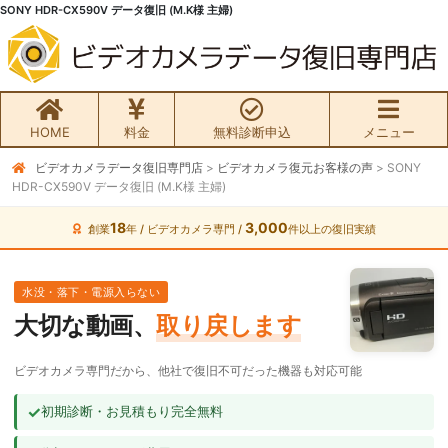
SONY HDR-CX590V データ復旧 (M.K様 主婦)
HOME
料金
無料診断申込
メニュー
ビデオカメラデータ復旧専門店
>
ビデオカメラ復元お客様の声
>
SONY
無料初期診断お申込み
HDR-CX590V データ復旧 (M.K様 主婦)
ビデオカメラ データ復旧HOME
18
3,000
創業
年 / ビデオカメラ専門 /
件以上の復旧実績
料金・メニュー
水没・落下・電源入らない
大切な動画、
取り戻します
サービスの流れ
ビデオカメラ専門だから、他社で復旧不可だった機器も対応可能
お客様の声
✓
初期診断・お見積もり完全無料
ビデオカメラ復旧成功事例