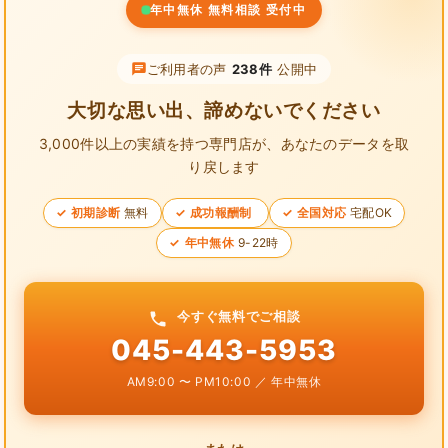
年中無休 無料相談 受付中
ご利用者の声
238件
公開中
大切な思い出、諦めないでください
3,000件以上の実績を持つ専門店が、
あなたのデータを取
り戻します
初期診断
無料
成功報酬制
全国対応
宅配OK
年中無休
9-22時
今すぐ無料でご相談
045-443-5953
AM9:00 〜 PM10:00 ／ 年中無休