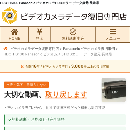
HDC-HS100 Panasonic ビデオカメラHDDエラー データ復元 長崎県
HOME
料金
無料診断申込
メニュー
ビデオカメラデータ復旧専門店
>
Panasonicビデオカメラ復旧事例
>
無料初期診断お申込み
HDC-HS100 Panasonic ビデオカメラHDDエラー データ復元 長崎県
ビデオカメラ データ復旧HOME
18
3,000
創業
年 / ビデオカメラ専門 /
件以上の復旧実績
料金・メニュー
水没・落下・電源入らない
大切な動画、
取り戻します
サービスの流れ
ビデオカメラ専門だから、他社で復旧不可だった機器も対応可能
お客様の声
✓
初期診断・お見積もり完全無料
ビデオカメラ復旧成功事例