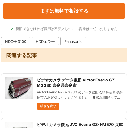
復旧できなければ費用は不要／しつこい営業は一切いたしません
HDC-HS100
HDDエラー
Panasonic
関連する記事
ビデオカメラ データ復旧 Victor Everio GZ-
MG330 奈良県奈良市
Victor Everio GZ-MG330 のデータ復旧依頼を奈良県奈
良市のお客様よりいただきました。 ●状況 間違って全
データを削除してしまった。 その後、撮影はしていな
続きを読む
い。 この状態から、データを復旧することはでき......
ビデオカメラ復元 JVC Everio GZ-HM570 兵庫