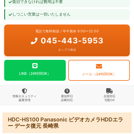
✓
復旧できなければ費用は不要
よくあるご質問
✓
しつこい営業は一切いたしません
お問い合わせ
電話で無料相談 / 年中無休 9:00〜22:00
045-443-5953
タップで発信
LINE（24時間OK）
メール（24時間OK）
情報セキュリティ
最短即日
全国対応
厳重管理
診断対応
宅配OK
HDC-HS100 Panasonic ビデオカメラHDDエラ
ー データ復元 長崎県