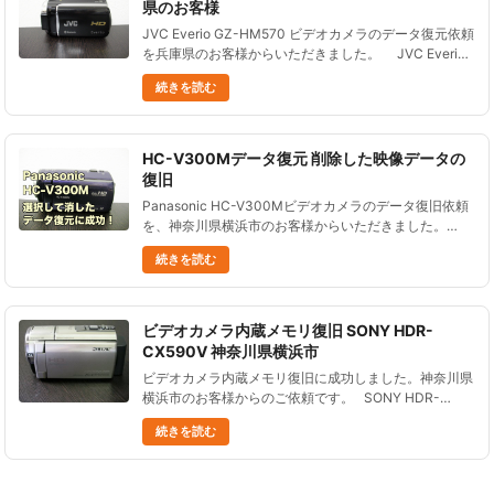
県のお客様
JVC Everio GZ-HM570 ビデオカメラのデータ復元依頼
を兵庫県のお客様からいただきました。 JVC Everio
GZ-HM570 ビデオカメラは、2010年に発売されまし
続きを読む
た。 ......
HC-V300Mデータ復元 削除した映像データの
復旧
Panasonic HC-V300Mビデオカメラのデータ復旧依頼
を、神奈川県横浜市のお客様からいただきました。
2012年発売の、内蔵メモリ（32GB）を搭載したビデオ
続きを読む
カメラです。 内蔵メモリなので、内蔵HDDよりも壊
れ......
ビデオカメラ内蔵メモリ復旧 SONY HDR-
CX590V 神奈川県横浜市
ビデオカメラ内蔵メモリ復旧に成功しました。神奈川県
横浜市のお客様からのご依頼です。 SONY HDR-
CX590V ビデオカメラを誤ってフォーマットし、データ
続きを読む
が失われてしまった。 フォーマットした後は撮影せ......