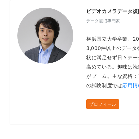
ビデオカメラデータ復
データ復旧専門家
横浜国立大学卒業。2
3,000件以上のデー
状に満足せず日々デー
高めている。趣味は読
がブーム。主な資格：
の試験制度では
応用情
プロフィール