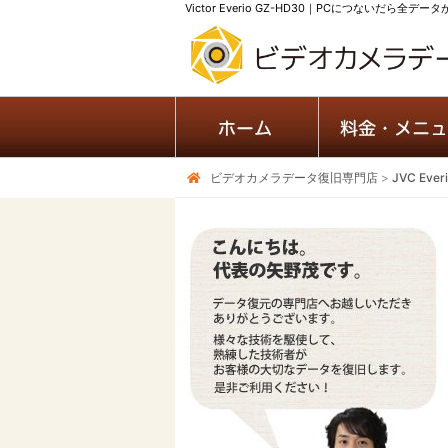
Victor Everio GZ-HD30｜PCにつないだら
ビデオカメラデータ復旧専門店
>
JVC Ev