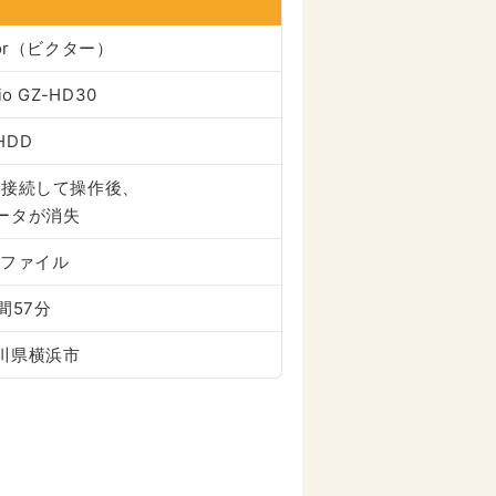
tor（ビクター）
io GZ-HD30
HDD
に接続して操作後、
ータが消失
26ファイル
間57分
川県横浜市