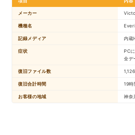
項目
内容
メーカー
Vic
機種名
Ever
記録メディア
内蔵
症状
PC
全デ
復旧ファイル数
1,1
復旧合計時間
19時
お客様の地域
神奈