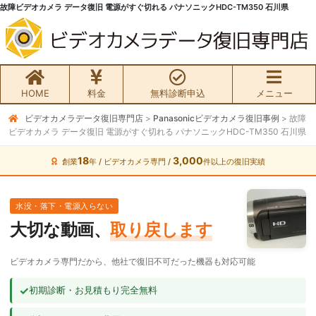
故障ビデオカメラ データ復旧 電源がすぐ切れる パナソニックHDC-TM350 石川県
HOME
料金
無料診断申込
メニュー
ビデオカメラデータ復旧専門店
>
Panasonicビデオカメラ復旧事例
>
故障
無料初期診断お申込み
ビデオカメラ データ復旧 電源がすぐ切れる パナソニックHDC-TM350 石川県
ビデオカメラ データ復旧HOME
18
3,000
創業
年 / ビデオカメラ専門 /
件以上の復旧実績
料金・メニュー
水没・落下・電源入らない
大切な動画、
取り戻します
サービスの流れ
ビデオカメラ専門だから、他社で復旧不可だった機器も対応可能
お客様の声
✓
初期診断・お見積もり完全無料
ビデオカメラ復旧成功事例