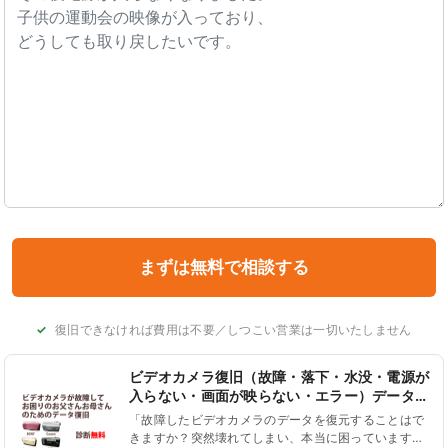
復旧できなければ費用は不要／しつこい営業は一切いたしません
ビデオカメラ復旧（故障・落下・水没・電源が
入らない・画面が映らない・エラー）データを
取り出せるの？
「故障したビデオカメラのデータを復元することはで
きますか？突然壊れてしまい、本当に困っています。