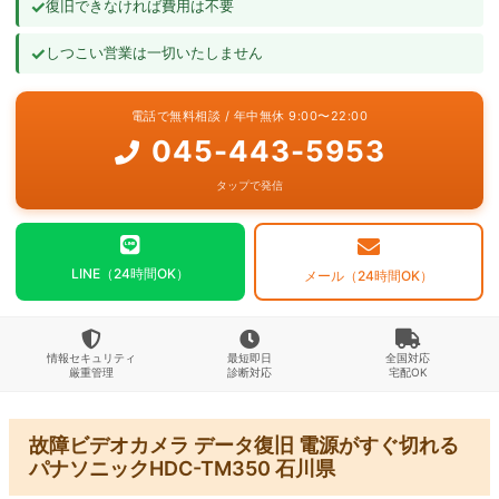
✓
復旧できなければ費用は不要
よくあるご質問
✓
しつこい営業は一切いたしません
お問い合わせ
電話で無料相談 / 年中無休 9:00〜22:00
045-443-5953
タップで発信
LINE（24時間OK）
メール（24時間OK）
情報セキュリティ
最短即日
全国対応
厳重管理
診断対応
宅配OK
故障ビデオカメラ データ復旧 電源がすぐ切れる
パナソニックHDC-TM350 石川県