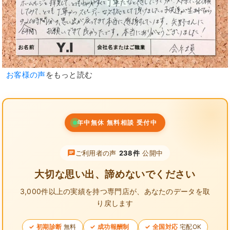
お客様の声
をもっと読む
年中無休 無料相談 受付中
ご利用者の声
238件
公開中
大切な思い出、諦めないでください
3,000件以上の実績を持つ専門店が、
あなたのデータを取
り戻します
初期診断
無料
成功報酬制
全国対応
宅配OK