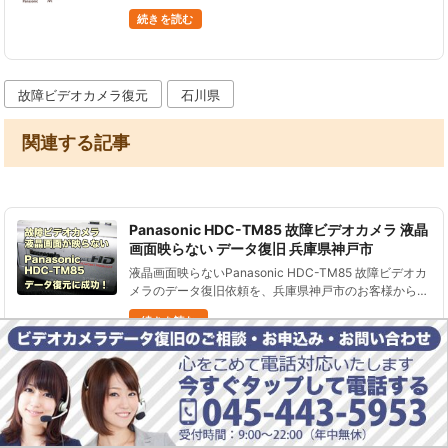
大事なデータなので、取り戻してもらいたいです」と
続きを読む
いうご相談をよくいただきます。 ビデオカメラの故障
原因には、次の４つがありま......
故障ビデオカメラ復元
石川県
関連する記事
Panasonic HDC-TM85 故障ビデオカメラ 液晶
画面映らない データ復旧 兵庫県神戸市
液晶画面映らないPanasonic HDC-TM85 故障ビデオカ
メラのデータ復旧依頼を、兵庫県神戸市のお客様からい
ただきました。 Panasonic HDC-TM85ビデオカメラは
続きを読む
2011年2月発売、32GBの内蔵メモ......
HC-V300Mデータ復元 削除した映像データの
復旧
Panasonic HC-V300Mビデオカメラのデータ復旧依頼
を、神奈川県横浜市のお客様からいただきました。