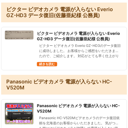
ビクター ビデオカメラ 電源が入らない Everio
GZ-HD3 データ復旧(佐藤亜紀様 公務員)
ビクター ビデオカメラ 電源が入らない Everio
GZ-HD3 データ復旧(佐藤亜紀様 公務員)
ビクター ビデオカメラ Everio GZ-HD3のデータ復旧
に成功しました。 お客様からご感想をいただきまし
たので、ご紹介します。 対応がとても早く仕上がり
も満足です。（きちんと映像が再生できました。）
続きを読む
(佐藤亜紀様 …
Panasonic ビデオカメラ 電源が入らない HC-
V520M
Panasonic ビデオカメラ 電源が入らない HC-
V520M
Panasonic HC-V520Mビデオカメラのデータ復旧依
頼を北海道のお客様からいただきました。 気がつい