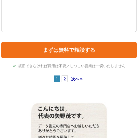
復旧できなければ費用は不要／しつこい営業は一切いたしません
1
2
次へ »