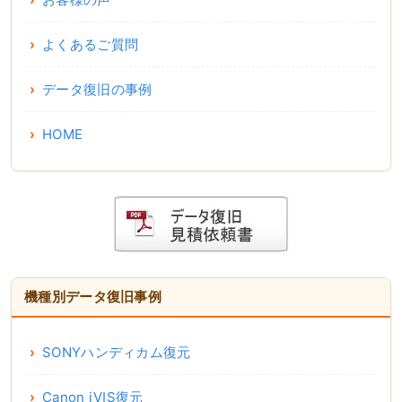
よくあるご質問
データ復旧の事例
HOME
機種別データ復旧事例
SONYハンディカム復元
Canon iVIS復元