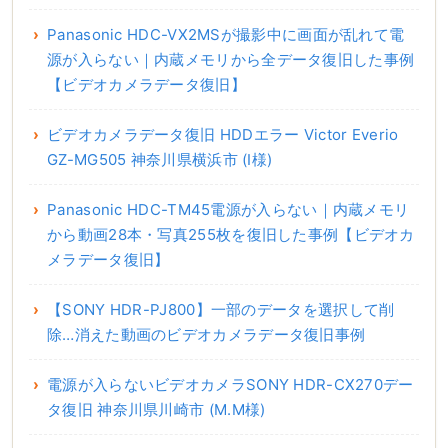
Panasonic HDC-VX2MSが撮影中に画面が乱れて電
源が入らない｜内蔵メモリから全データ復旧した事例
【ビデオカメラデータ復旧】
ビデオカメラデータ復旧 HDDエラー Victor Everio
GZ-MG505 神奈川県横浜市 (I様)
Panasonic HDC-TM45電源が入らない｜内蔵メモリ
から動画28本・写真255枚を復旧した事例【ビデオカ
メラデータ復旧】
【SONY HDR-PJ800】一部のデータを選択して削
除…消えた動画のビデオカメラデータ復旧事例
電源が入らないビデオカメラSONY HDR-CX270デー
タ復旧 神奈川県川崎市 (M.M様)