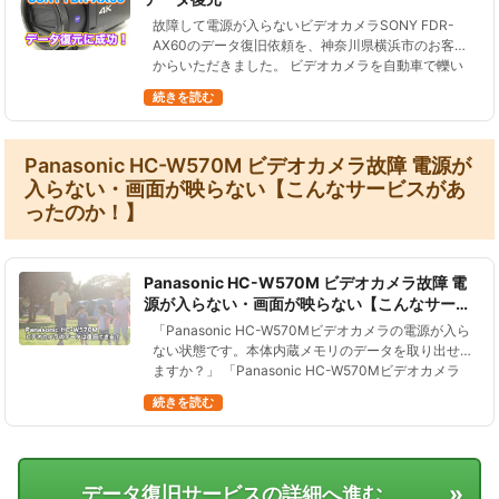
故障して電源が入らないビデオカメラSONY FDR-
AX60のデータ復旧依頼を、神奈川県横浜市のお客様
からいただきました。 ビデオカメラを自動車で轢い
てしまい、ビデオカメラが壊れて電源が入らなくな
続きを読む
った状態でした。 電源が…
Panasonic HC-W570M ビデオカメラ故障 電源が
入らない・画面が映らない【こんなサービスがあ
ったのか！】
Panasonic HC-W570M ビデオカメラ故障 電
源が入らない・画面が映らない【こんなサービ
スがあったのか！】
「Panasonic HC-W570Mビデオカメラの電源が入ら
ない状態です。本体内蔵メモリのデータを取り出せ
ますか？」 「Panasonic HC-W570Mビデオカメラ
の電源がすぐ切れて起動しません。データを取り出
続きを読む
した…
»
データ復旧サービスの詳細へ進む