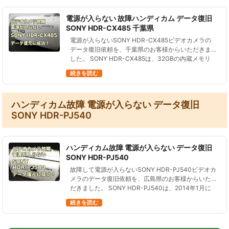
電源が入らない 故障ハンディカム データ復旧
SONY HDR-CX485 千葉県
電源が入らないSONY HDR-CX485ビデオカメラの
データ復旧依頼を、千葉県のお客様からいただきま
した。 SONY HDR-CX485は、32GBの内蔵メモリ
に記録するビデオカメラです。 「ファストインテリ
続きを読む
ジェントA…
ハンディカム故障 電源が入らない データ復旧
SONY HDR-PJ540
ハンディカム故障 電源が入らない データ復旧
SONY HDR-PJ540
故障して電源が入らないSONY HDR-PJ540ビデオカ
メラのデータ復旧依頼を、広島県のお客様からいた
だきました。 SONY HDR-PJ540は、2014年1月に
発売されたビデオカメラです。 フルハイビジョン対
続きを読む
応、3…