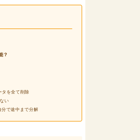
能？
データを全て削除
らない
 自分で途中まで分解