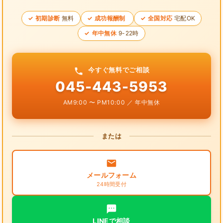
初期診断
無料
成功報酬制
全国対応
宅配OK
年中無休
9-22時
今すぐ無料でご相談
045-443-5953
AM9:00 〜 PM10:00 ／ 年中無休
または
メールフォーム
24時間受付
LINEで相談