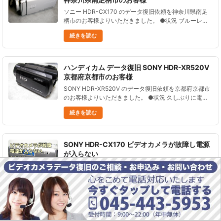
ソニー HDR-CX170 のデータ復旧依頼を神奈川県南足
柄市のお客様よりいただきました。 ●状況 ブルーレイ
ディスクに焼こうとしたら、フリーズした。 しかたが
続きを読む
ないので電源を落とし、 再度電源を入れたら「管理フ
ァイルが壊......
ハンディカム データ復旧 SONY HDR-XR520V
京都府京都市のお客様
SONY HDR-XR520V のデータ復旧依頼を京都府京都市
のお客様よりいただきました。 ●状況 久しぶりに電源
を入れたら １、２年前に撮影した動画、静止画のデー
続きを読む
タが全部消えていた。 さらにその後、写真７、動画２
ファイ......
SONY HDR-CX170 ビデオカメラが故障し電源
が入らない
SONY HDR-CX170 ビデオカメラが故障し電源が入らな
い状態からのデータ取り出し依頼を、岡山県のお客様か
らいただきました。 SONY HDR-CX170 は、2010年1
続きを読む
月に発売されたビデオカメラです。 32GB......