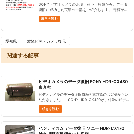
る データ復旧
SONY ビデオカメラの水没・落下・故障から、データ
復旧に成功した実績の一部をご紹介します。 電源が入
らない、液晶画面が真っ暗、液晶パネルがタッチ操作
続きを読む
できない、画面が緑色の砂嵐表示、C:13:01エラーコ
ードが点滅等、S......
愛知県
故障ビデオカメラ復元
関連する記事
ビデオカメラのデータ復旧 SONY HDR-CX480
東京都
ビデオカメラのデータ復旧依頼を東京都のお客様からい
ただきました。 SONY HDR-CX480が、対象のビデ
オカメラです。コンパクトで軽く、いいビデオカメラで
続きを読む
すね。 仕事で使用し......
ハンディカム データ復旧 ソニー HDR-CX170
神奈川県南足柄市のお客様