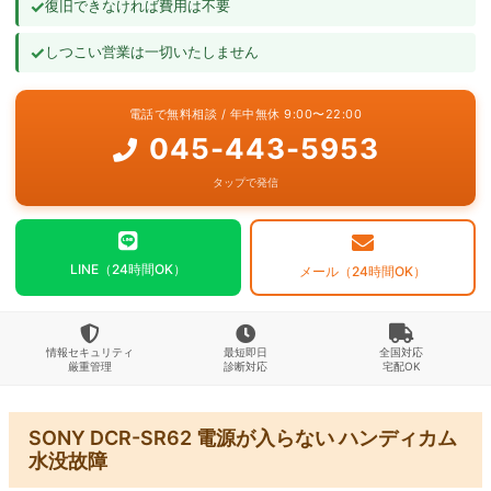
✓
復旧できなければ費用は不要
よくあるご質問
✓
しつこい営業は一切いたしません
お問い合わせ
電話で無料相談 / 年中無休 9:00〜22:00
045-443-5953
タップで発信
LINE（24時間OK）
メール（24時間OK）
情報セキュリティ
最短即日
全国対応
厳重管理
診断対応
宅配OK
SONY DCR-SR62 電源が入らない ハンディカム
水没故障