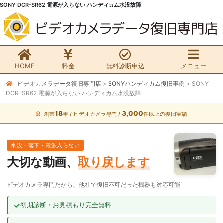
SONY DCR-SR62 電源が入らない ハンディカム水没故障
HOME
料金
無料診断申込
メニュー
ビデオカメラデータ復旧専門店
>
SONYハンディカム復旧事例
>
SONY
無料初期診断お申込み
DCR-SR62 電源が入らない ハンディカム水没故障
ビデオカメラ データ復旧HOME
18
3,000
創業
年 / ビデオカメラ専門 /
件以上の復旧実績
料金・メニュー
水没・落下・電源入らない
大切な動画、
取り戻します
サービスの流れ
ビデオカメラ専門だから、他社で復旧不可だった機器も対応可能
お客様の声
✓
初期診断・お見積もり完全無料
ビデオカメラ復旧成功事例